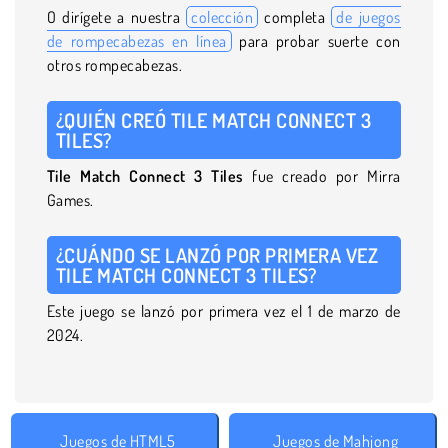
O dirígete a nuestra
colección
completa
de juegos
de rompecabezas en línea
para probar suerte con
otros rompecabezas.
¿QUIÉN CREÓ TILE MATCH CONNECT 3
TILES?
Tile Match Connect 3 Tiles
fue creado por Mirra
Games.
¿CUÁNDO SE LANZÓ POR PRIMERA VEZ
TILE MATCH CONNECT 3 TILES?
Este juego se lanzó por primera vez el 1 de marzo de
2024.
Juegos de HTML5
Juegos de Mahjong