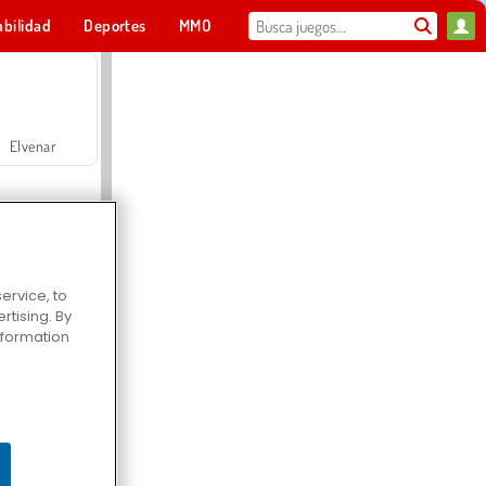
abilidad
Deportes
MMO
Para ti
Elvenar
ervice, to
tising. By
Hospital Surgeon Doctor Game
information