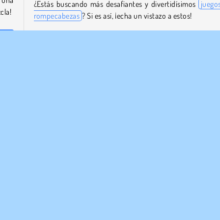
¿Estás buscando más desafiantes y divertidísimos
juego
cla!
rompecabezas
? Si es así, ¡echa un vistazo a estos!
Kris Mahjong
Dream Pet Link
sico
Heroes of Match 3
tipo
talla
¿Quién ha creado Kris Mahjong Remastered?
Kris Mahjong Remastered es obra de Feig Ltd.
Puzzle
1 jugador
¡Probar ahora!
RASA
ASISTENCIA