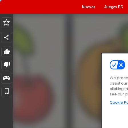
Nuevos
Juegos PC
We proces
assist ou
clicking t
see our p
Cookie Po