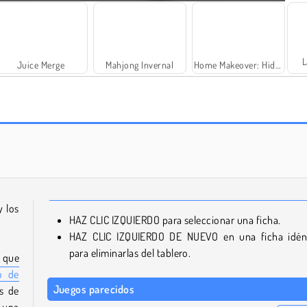
L
Juice Merge
Mahjong Invernal
Home Makeover: Hidden Object
Trollface Quest: USA 2
Scala 40
y los
HAZ CLIC IZQUIERDO para seleccionar una ficha.
HAZ CLIC IZQUIERDO DE NUEVO en una ficha idén
para eliminarlas del tablero.
 que
o de
Juegos parecidos
s de
 una