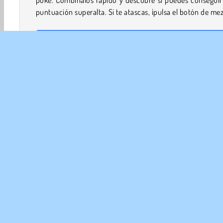
puntuación superalta. Si te atascas, ¡pulsa el botón de mez
¿Cómo se juega a Kris Mahjong Remastered?
Kris Mahjong Remastered es una versión rápida del clá
juego de mesa. Combina las fichas que tengan el mismo 
de comida antes de que el contador del borde de la pan
llegue a cero.
Controles del juego
Diversión
HTML5
Mahjong
Móviles
Popular
EMP