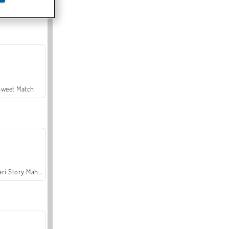
Offroad Crash Climber 4X4
Sweet Match
Safari Story Mahjong