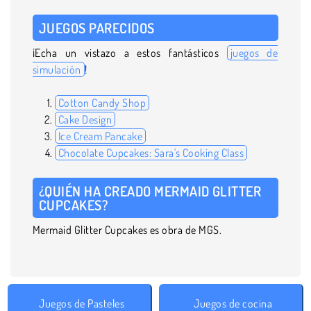
JUEGOS PARECIDOS
¡Echa un vistazo a estos fantásticos
juegos de
simulación
!
Cotton Candy Shop
Cake Design
Ice Cream Pancake
Chocolate Cupcakes: Sara's Cooking Class
¿QUIÉN HA CREADO MERMAID GLITTER
CUPCAKES?
Mermaid Glitter Cupcakes es obra de MGS.
Juegos de Pasteles
Juegos de cocina