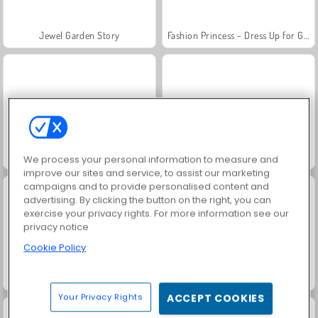
Jewel Garden Story
Fashion Princess - Dress Up for Girls
Masha and the Bear: Meadows
Scala 40
We process your personal information to measure and
improve our sites and service, to assist our marketing
campaigns and to provide personalised content and
advertising. By clicking the button on the right, you can
exercise your privacy rights. For more information see our
privacy notice
Cookie Policy
Juice Merge
Grand Mahjong Connect
Your Privacy Rights
ACCEPT COOKIES