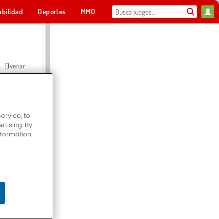
abilidad
Deportes
MMO
Para ti
Elvenar
ervice, to
tising. By
Hospital Surgeon Doctor Game
information
Offroad Crash Climber 4X4