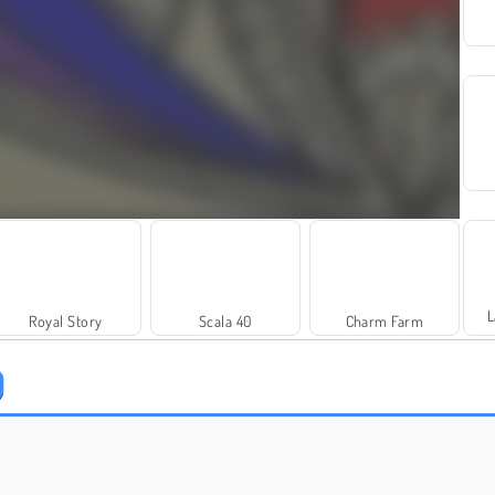
L
Royal Story
Scala 40
Charm Farm
Grand Mahjong Connect
Solitaire Social