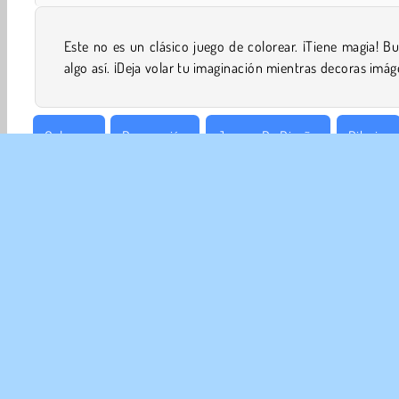
Este no es un clásico juego de colorear. ¡Tiene magia! B
algo así. ¡Deja volar tu imaginación mientras decoras imá
Colorear
Decoración
Juegos De Diseño
Dibujar
EMP
Con
Polít