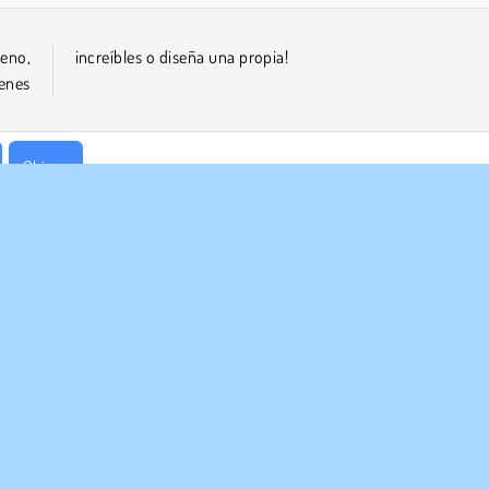
ueno,
increíbles o diseña una propia!
genes
Chicas
RASA
ASISTENCIA
diciones de uso
Cookies
Ayuda
ica de Privacidad
Consentimiento de cookies