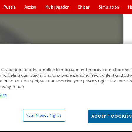
Puzzle
Acción
Multijugador
Chicas
Simulación
H
s your personal information to measure and improve our sites and s
r marketing campaigns and to provide personalised content and adver
he button on the right, you can exercise your privacy rights. For more 
rivacy notice
licy
Your Privacy Rights
ACCEPT COOKIES