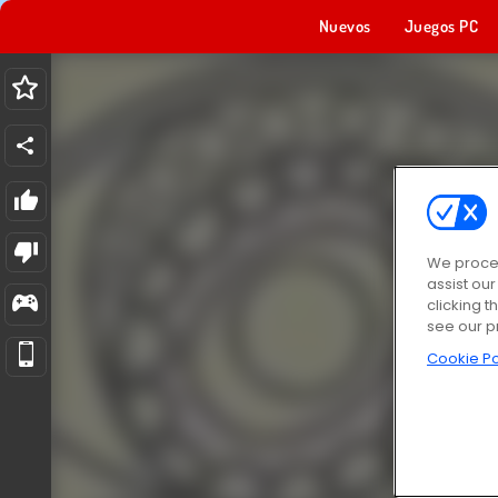
Nuevos
Juegos PC
We proces
assist ou
clicking t
see our p
Cookie Po