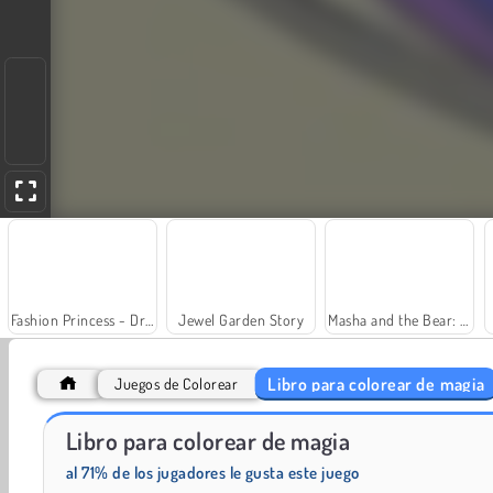
Fashion Princess - Dress Up for Girls
Jewel Garden Story
Masha and the Bear: Meadows
Libro para colorear de magia
Juegos de Colorear
Libro para colorear de magia
¡Vamos a pescar!
Juice Merge
al 71% de los jugadores le gusta este juego