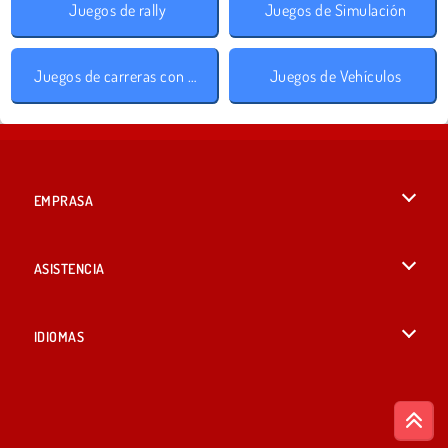
Juegos de rally
Juegos de Simulación
Juegos de carreras con cuestas
Juegos de Vehículos
EMPRASA
Condiciones de uso
ASISTENCIA
Política de Privacidad
Ayuda
IDIOMAS
Cookies
English
Consentimiento de cookies