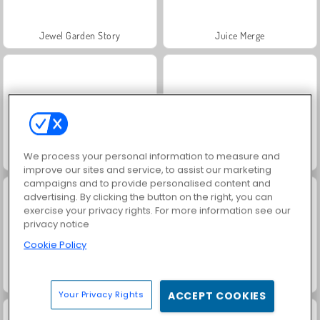
Jewel Garden Story
Juice Merge
We process your personal information to measure and
Grand Mahjong Connect
Masha and the Bear: Meadows
improve our sites and service, to assist our marketing
campaigns and to provide personalised content and
advertising. By clicking the button on the right, you can
exercise your privacy rights. For more information see our
privacy notice
Cookie Policy
Scala 40
Trollface Quest: USA 2
Your Privacy Rights
ACCEPT COOKIES