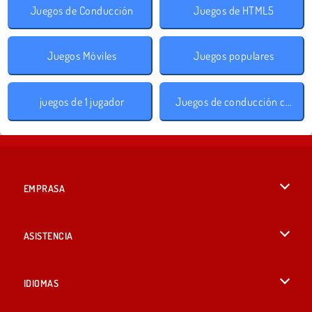
Juegos de Conducción
Juegos de HTML5
Juegos Móviles
Juegos populares
juegos de 1 jugador
Juegos de conducción con obstáculos
EMPRASA
Condiciones de uso
ASISTENCIA
Política de Privacidad
Ayuda
IDIOMAS
Cookies