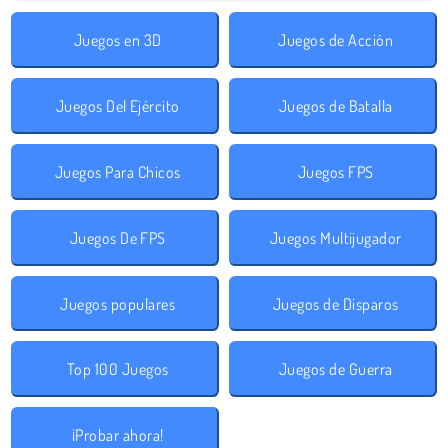
Juegos en 3D
Juegos de Acción
Juegos Del Ejército
Juegos de Batalla
Juegos Para Chicos
Juegos FPS
Juegos De FPS
Juegos Multijugador
Juegos populares
Juegos de Disparos
Top 100 Juegos
Juegos de Guerra
¡Probar ahora!