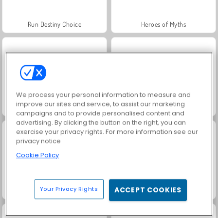
Run Destiny Choice
Heroes of Myths
We process your personal information to measure and
improve our sites and service, to assist our marketing
Royal Story
Rummy World
campaigns and to provide personalised content and
advertising. By clicking the button on the right, you can
exercise your privacy rights. For more information see our
privacy notice
Cookie Policy
Your Privacy Rights
ACCEPT COOKIES
¡Vamos a pescar!
Fashion Princess - Dress Up for Girls