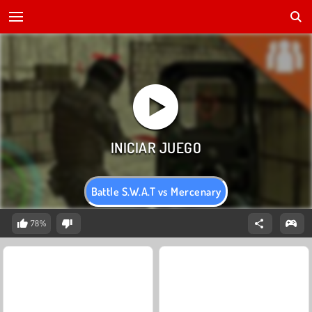
Battle S.W.A.T vs Mercenary
78%