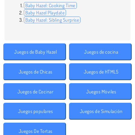
Baby Hazel: Cooking Time
Baby Hazel Playdate
Baby Hazel: Sibling Surprise
Juegos de Baby Hazel
Juegos de cocina
Juegos de Chicas
Juegos de HTML5
Juegos de Cocinar
Juegos Móviles
Juegos populares
Juegos de Simulación
Juegos De Tortas