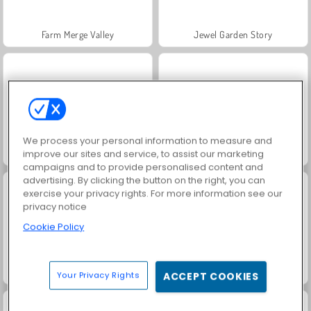
Farm Merge Valley
Jewel Garden Story
We process your personal information to measure and
Masha and the Bear: Meadows
Royal Story
improve our sites and service, to assist our marketing
campaigns and to provide personalised content and
advertising. By clicking the button on the right, you can
exercise your privacy rights. For more information see our
privacy notice
Cookie Policy
Scala 40
Juice Merge
Your Privacy Rights
ACCEPT COOKIES