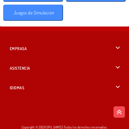
Juegos de Simulación
EMPRASA
Condiciones de uso
ASISTENCIA
Política de Privacidad
Ayuda
IDIOMAS
Cookies
British English
Consentimiento de cookies
Deutsch
Copyright © 2026 SPIL GAMES Todos los derechos reservados.