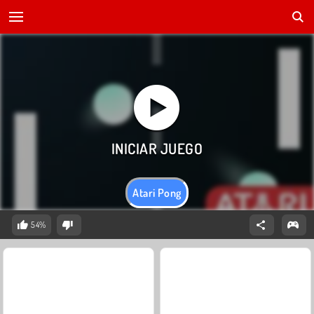
Atari Pong
54%