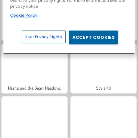
exercise your privacy rights. For more information see our
privacy notice
Cookie Policy
Atari Missile Command
Atari Asteroids
Your Privacy Rights
ACCEPT COOKIES
Masha and the Bear: Meadows
Scala 40