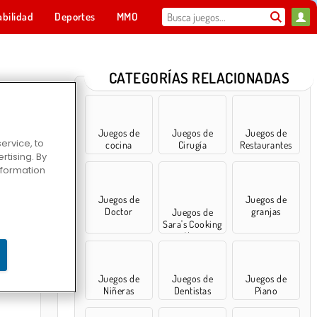
abilidad
Deportes
MMO
Para ti
CATEGORÍAS RELACIONADAS
Juegos de
Juegos de
Juegos de
ervice, to
cocina
Cirugía
Restaurantes
tising. By
information
Juegos de
Juegos de
Doctor
granjas
Juegos de
Sara's Cooking
Class
Mahjong 2
Juegos de
Juegos de
Juegos de
Niñeras
Dentistas
Piano