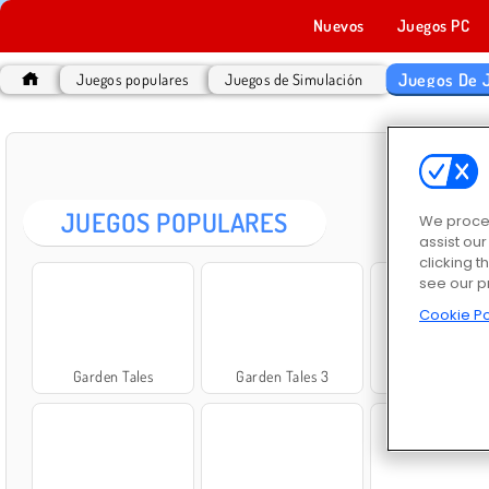
Nuevos
Juegos PC
Juegos De J
Juegos populares
Juegos de Simulación
JUEG
JUEGOS POPULARES
We proces
assist ou
clicking t
see our p
Cookie Po
Garden Tales
Garden Tales 3
Garden Tales