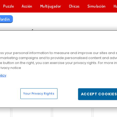
Puzzle
Acción
Multijugador
Chicas
Simulación
H
ardín
OS DE JARDÍN
s your personal information to measure and improve our sites and s
r marketing campaigns and to provide personalised content and adver
he button on the right, you can exercise your privacy rights. For more 
rivacy notice
licy
 2
Garden Tales 4
Garden Bloom
Garden Tales 
Your Privacy Rights
ACCEPT COOKIES