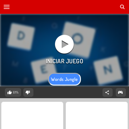
Words Jungle
61%