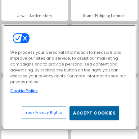
Jewel Garden Story
Grand Mahjong Connect
We process your personal information to measure and
improve our sites and service, to assist our marketing
campaigns and to provide personalised content and
Juice Merge
Trollface Quest: USA 2
advertising. By clicking the button on the right, you can
exercise your privacy rights. For more information see our
privacy notice
Cookie Policy
Your Privacy Rights
ACCEPT COOKIES
Solitaire Social
Masha and the Bear: Meadows