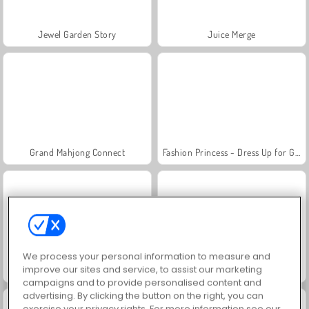
Jewel Garden Story
Juice Merge
Grand Mahjong Connect
Fashion Princess - Dress Up for Girls
We process your personal information to measure and
improve our sites and service, to assist our marketing
Masha and the Bear: Meadows
Scala 40
campaigns and to provide personalised content and
advertising. By clicking the button on the right, you can
exercise your privacy rights. For more information see our