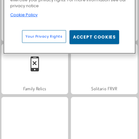
privacy notice
Cookie Policy
Farm Merge Valley
Trollface Quest: USA 2
Your Privacy Rights
ACCEPT COOKIES
Family Relics
Solitario FRVR