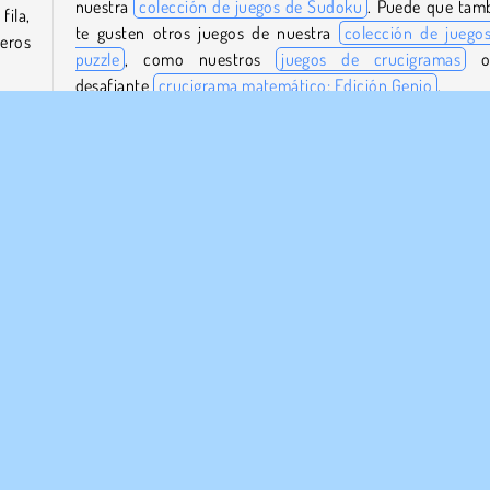
nuestra
colección de juegos de Sudoku
. Puede que tam
fila,
te gusten otros juegos de nuestra
colección de juego
meros
puzzle
, como nuestros
juegos de crucigramas
o
desafiante
crucigrama matemático: Edición Genio
.
guar
¿Quién creó Sudoku-Pro?
eros
Sudoku-Pro
fue creado por GameBerry Studio.
silla
¿Cuándo se lanzó Sudoku-Pro?
l de
Este juego se lanzó el 29 de agosto de 2025.
Popular
Puzzle
1 jugador
¡Probar ahora!
Sudoku