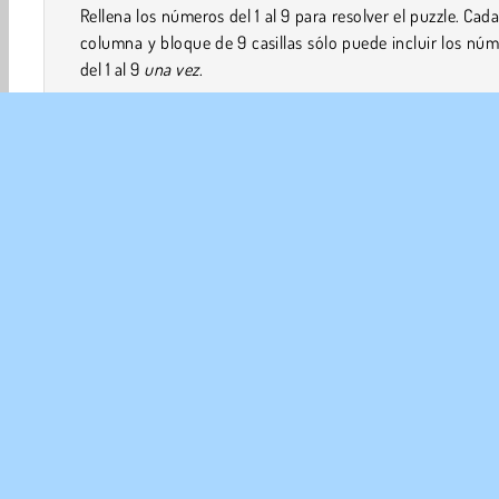
Rellena los números del 1 al 9 para resolver el puzzle. Cada 
columna y bloque de 9 casillas sólo puede incluir los nú
del 1 al 9
una vez
.
Utilizando los números ya dados, puedes averi
gradualmente a dónde pertenecen el resto de los núm
mediante un proceso de eliminación.
Para elegir un puzzle más fácil o más difícil, toca en la ca
de la esquina superior izquierda que indica el nive
Mentales
HTML5
Juegos De Lógica
Móviles