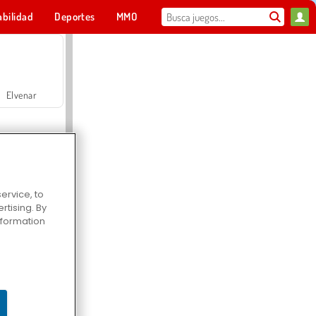
abilidad
Deportes
MMO
Para ti
Elvenar
ervice, to
tising. By
Hospital Surgeon Doctor Game
information