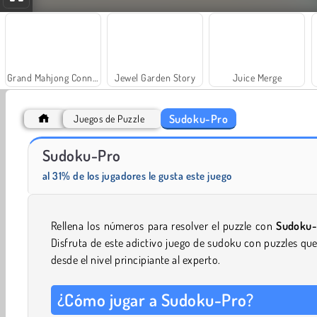
Grand Mahjong Connect
Jewel Garden Story
Juice Merge
Sudoku-Pro
Juegos de Puzzle
Sudoku-Pro
Masha and the Bear: Meadows
Farm Merge Valley
al 31% de los jugadores le gusta este juego
Rellena los números para resolver el puzzle con
Sudoku-
Disfruta de este adictivo juego de sudoku con puzzles qu
desde el nivel principiante al experto.
¿Cómo jugar a Sudoku-Pro?