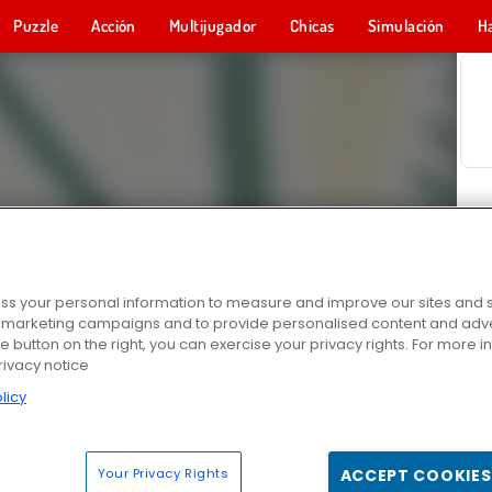
Puzzle
Acción
Multijugador
Chicas
Simulación
H
s your personal information to measure and improve our sites and s
r marketing campaigns and to provide personalised content and adver
he button on the right, you can exercise your privacy rights. For more 
rivacy notice
licy
Your Privacy Rights
ACCEPT COOKIES