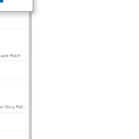
Offroad Crash Climber 4X4
Sweet Match
Safari Story Mahjong