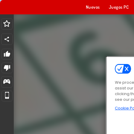
Nuevos
Juegos PC
We proces
assist ou
clicking t
see our p
Cookie Po