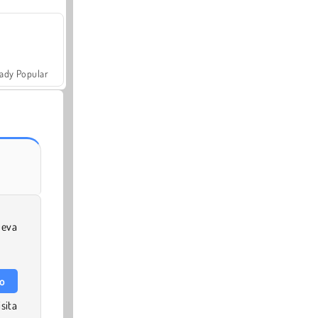
ady Popular
ueva
ro
sita