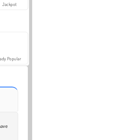
Jackpot
ady Popular
nave