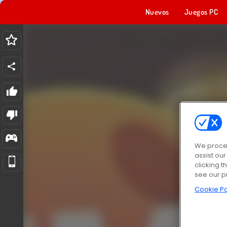
Nuevos
Juegos PC
We proces
assist ou
clicking t
see our p
Cookie Po