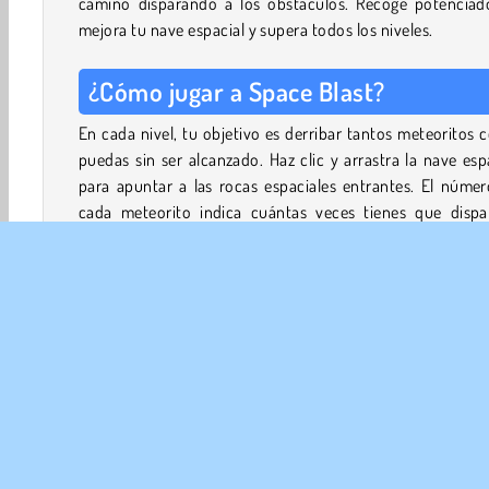
camino disparando a los obstáculos. Recoge potenciado
mejora tu nave espacial y supera todos los niveles.
¿Cómo jugar a Space Blast?
En cada nivel, tu objetivo es derribar tantos meteoritos
puedas sin ser alcanzado. Haz clic y arrastra la nave esp
para apuntar a las rocas espaciales entrantes. El núme
cada meteorito indica cuántas veces tienes que dispar
para destruirlo. Ten cuidado, porque cuando dispares a
meteoritos más grandes, se dividirán en otros más pequeñ
De vez en cuando, los meteoritos soltarán potenciadores
te ayudarán a eliminar las amenazas con mayor eficacia
cada meteorito que rompas, también recibirás monedas,
podrás canjear por mejoras en el menú principal.
Puedes mejorar tu velocidad de disparo, aumentar tu pot
de fuego o invertir en armas secundarias adicionales. 