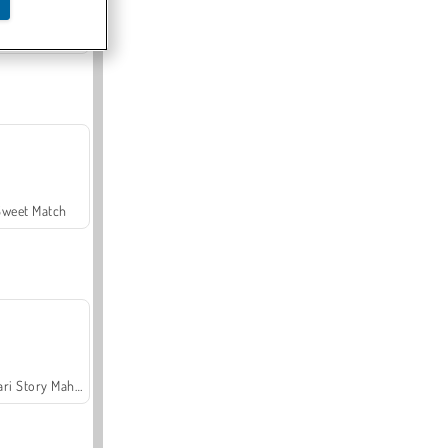
Offroad Crash Climber 4X4
Sweet Match
Safari Story Mahjong