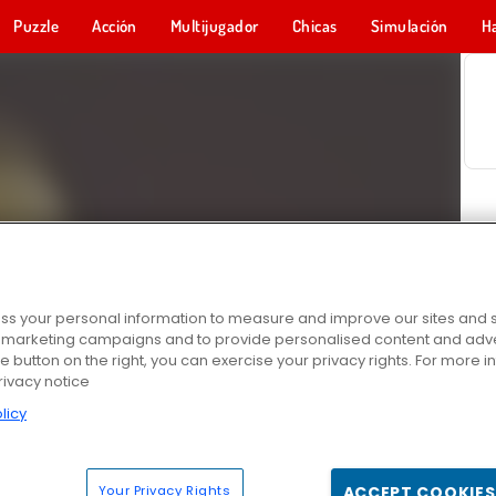
Puzzle
Acción
Multijugador
Chicas
Simulación
H
s your personal information to measure and improve our sites and s
r marketing campaigns and to provide personalised content and adver
he button on the right, you can exercise your privacy rights. For more 
rivacy notice
licy
Your Privacy Rights
ACCEPT COOKIES