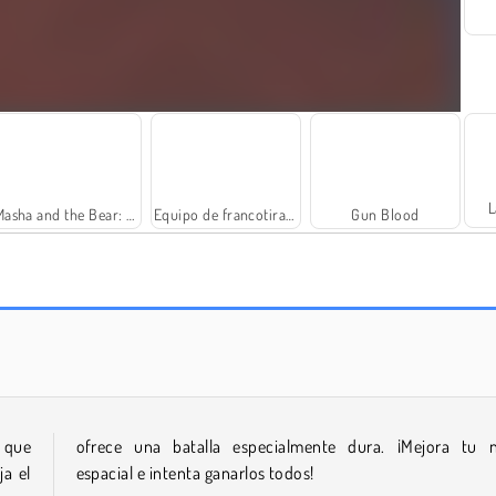
L
Masha and the Bear: Meadows
Equipo de francotiradores 2
Gun Blood
Fashion Princess - Dress Up for Girls
Farm Merge Valley
s que
ofrece una batalla especialmente dura. ¡Mejora tu 
ja el
espacial e intenta ganarlos todos!