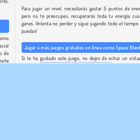
res,
Para jugar un nivel, necesitarás gastar 5 puntos de ener
pero no te preocupes, recuperarás toda tu energía cu
ganes. ¡Intenta no perder y sigue jugando todo el tiempo
puedas!
 como
acial
Jugar a más juegos gratuitos en línea como Space Blas
ro de
Si te ha gustado este juego, no dejes de echar un vista
arle
nuestra
colección de juegos espaciales
llena de o
 los
divertidas aventuras galácticas. Explora nuevos planeta
os.
Ala Estelar
, o intenta resolver puzles de temática espacia
Aventura Espacial Match 3
.
, que
. Por
¿Quién creó Space Blast?
 que
Space Blast
fue creado por Yizhiyuan Network Technology
encia
¿Cuándo se lanzó por primera vez Space Blast?
Cada