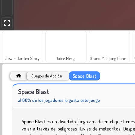
Jewel Garden Story
Juice Merge
Grand Mahjong Connect
Space Blast
Juegos de Acción
Space Blast
Scala 40
Trollface Quest: USA 2
al 68% de los jugadores le gusta este juego
Space Blast
es un divertido juego arcade en el que tiene
volar a través de peligrosas lluvias de meteoritos. Despe