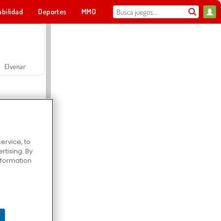
abilidad
Deportes
MMO
Para ti
Elvenar
ervice, to
tising. By
Hospital Surgeon Doctor Game
information