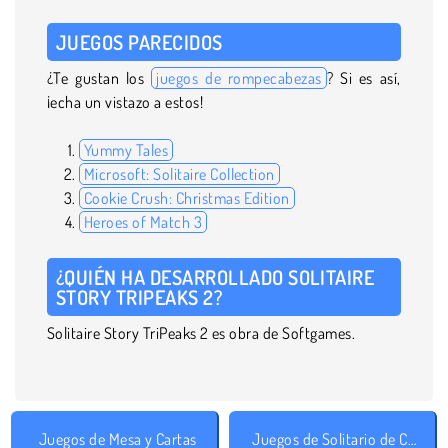
JUEGOS PARECIDOS
¿Te gustan los
juegos de rompecabezas
? Si es así,
¡echa un vistazo a estos!
Yummy Tales
Microsoft: Solitaire Collection
Cookie Crush: Christmas Edition
Heroes of Match 3
¿QUIÉN HA DESARROLLADO SOLITAIRE
STORY TRIPEAKS 2?
Solitaire Story TriPeaks 2 es obra de Softgames.
Juegos de Mesa y Cartas
Juegos de Solitario de Cartas