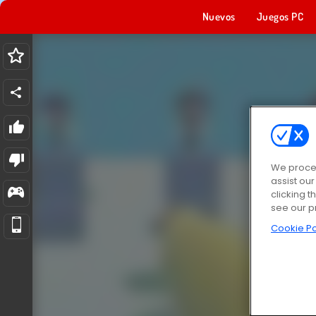
Nuevos
Juegos PC
We proces
assist ou
clicking t
see our p
Cookie Po