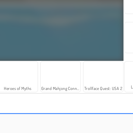
L
Heroes of Myths
Grand Mahjong Connect
Trollface Quest: USA 2
Sniper 3D
Farm Merge Valley