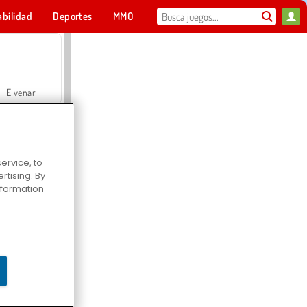
abilidad
Deportes
MMO
Para ti
Elvenar
ervice, to
tising. By
Hospital Surgeon Doctor Game
information
Offroad Crash Climber 4X4