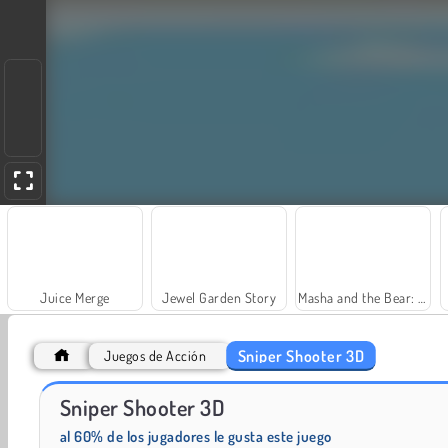
Juice Merge
Jewel Garden Story
Masha and the Bear: Meadows
Sniper Shooter 3D
Juegos de Acción
Sniper Shooter 3D
Fashion Princess - Dress Up for Girls
Scala 40
al 60% de los jugadores le gusta este juego