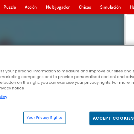
Puzzle
Acción
Multijugador
Chicas
Simulación
H
s your personal information to measure and improve our sites and s
r marketing campaigns and to provide personalised content and adver
he button on the right, you can exercise your privacy rights. For more 
rivacy notice
licy
Your Privacy Rights
ACCEPT COOKIES