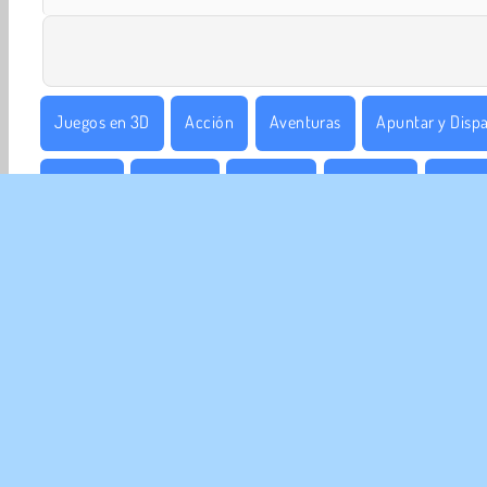
Juegos en 3D
Acción
Aventuras
Apuntar y Dispa
Popular
Disparos
1 jugador
Habilidad
Franco
EMP
Con
Polít