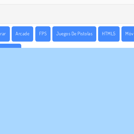
rar
Arcade
FPS
Juegos De Pistolas
HTML5
Móvi
tiradores
RASA
ASISTENCIA
diciones de uso
Cookies
Ayuda
ica de Privacidad
Consentimiento de cookies