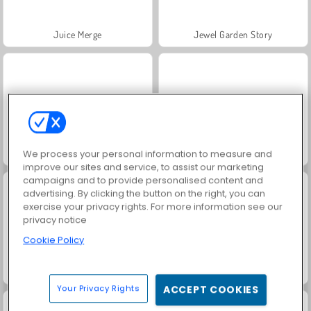
Juice Merge
Jewel Garden Story
Trollface Quest: USA 2
Fashion Princess - Dress Up for Girls
We process your personal information to measure and
improve our sites and service, to assist our marketing
campaigns and to provide personalised content and
advertising. By clicking the button on the right, you can
exercise your privacy rights. For more information see our
privacy notice
Cookie Policy
Masha and the Bear: Meadows
Grand Mahjong Connect
Your Privacy Rights
ACCEPT COOKIES