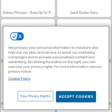
Fashion Princess - Dress Up for Girls
Jewel Garden Story
We process your personal information to measure and
improve our sites and service, to assist our marketing
Farm Merge Valley
Masha and the Bear: Meadows
campaigns and to provide personalised content and
advertising. By clicking the button on the right, you can
exercise your privacy rights. For more information see our
privacy notice
Cookie Policy
Your Privacy Rights
ACCEPT COOKIES
Royal Story
Scala 40