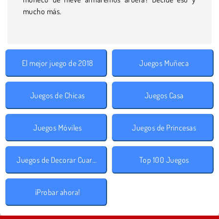
mucho más.
El mejor juego de 2018
Juegos Muñeca
Juegos de Chicas
Juegos Casa
Juegos Móviles
Juegos de Princesas
Juegos de Decorar Cuartos
Top 100 Juegos
¡Probar ahora!