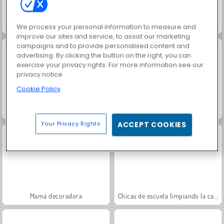
Match Arena Multiplayer
Limpieza de la casa de muñecas
We process your personal information to measure and
improve our sites and service, to assist our marketing
campaigns and to provide personalised content and
advertising. By clicking the button on the right, you can
exercise your privacy rights. For more information see our
privacy notice
Cookie Policy
Ellie y Annie: Casa de muñecas
Decorando la casa de la princesa
Your Privacy Rights
ACCEPT COOKIES
Mamá decoradora
Chicas de escuela limpiando la casa