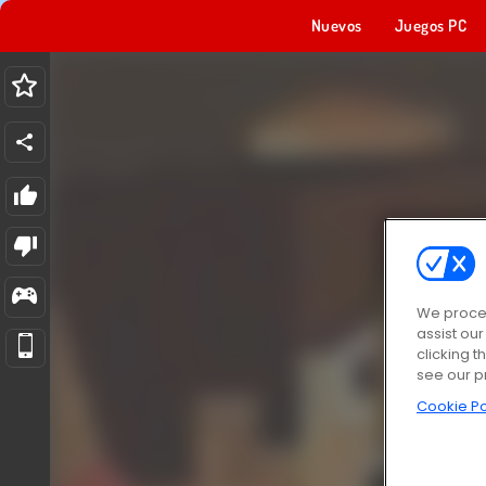
Nuevos
Juegos PC
We proces
assist ou
clicking t
see our p
Cookie Po