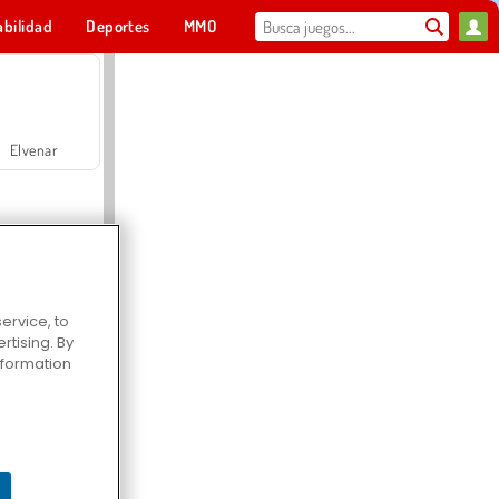
abilidad
Deportes
MMO
Para ti
Elvenar
ervice, to
tising. By
Hospital Surgeon Doctor Game
information