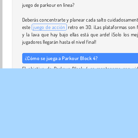
juego de parkour en línea?
Deberás concentrarte y planear cada salto cuidadosamen
este
juego de acción
retro en 3D. ¡Las plataformas son 
y la lava que hay bajo ellas está que arde! ¡Solo los me
jugadores llegarán hasta el nivel final!
¿Cómo se juega a Parkour Block 4?
El objetivo de Parkour Block 4 es mantenerse con vid
mayor tiempo posible y llegar hasta la salida al final de
nivel. Necesitarás tener buenos reflejos y tomar bu
decisiones para superar todos los niveles de 
intenso
juego de plataformas
.
Controles del juego
Ratón