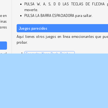
PULSA W, A, S, D O LAS TECLAS DE FLECHA p
moverte.
te en
PULSA LA BARRA ESPACIADORA para saltar.
finas
jores
Juegos parecidos
Aquí tienes otros juegos en línea emocionantes que pu
probar.
a el
Geometry Neon Dash: Rainbow
 cada
Hammer Master
enas
Parkour Parkour
este
Parkour Block 3D 2
¿Quién ha desarrollado Parkour Block 4?
Parkour Block 4 es obra de Poly Games.