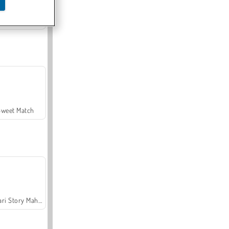
Offroad Crash Climber 4X4
Sweet Match
Safari Story Mahjong