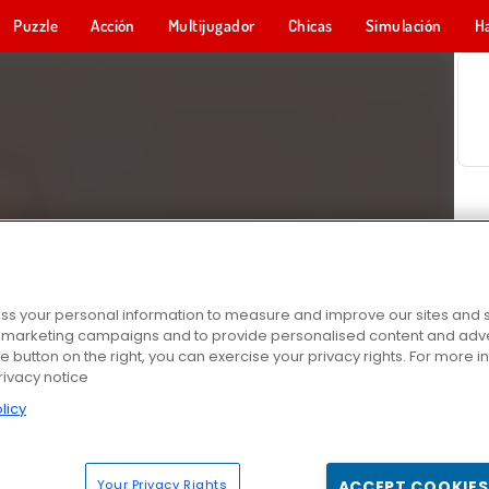
Puzzle
Acción
Multijugador
Chicas
Simulación
H
s your personal information to measure and improve our sites and s
r marketing campaigns and to provide personalised content and adver
he button on the right, you can exercise your privacy rights. For more 
rivacy notice
licy
Your Privacy Rights
ACCEPT COOKIES