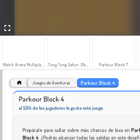
Match Arena Multiplayer
Tung Tung Sahur: Obby Challenge
Parkour Block 7
Parkour Block 4
Juegos de Aventuras
Parkour Block 4
Obby Tower Parkour Climb
Ninja Obby Parkour
al 55% de los jugadores le gusta este juego
Prepárate para saltar sobre más charcos de lava en
Par
Block 4
. ¿Podrás alcanzar todas las salidas en este desaf