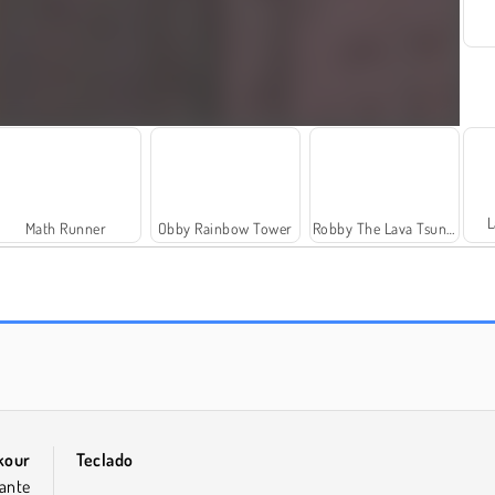
L
Math Runner
Obby Rainbow Tower
Robby The Lava Tsunami
Parkour Block 3D 3
Obby Survive Parkour
kour
Teclado
iante