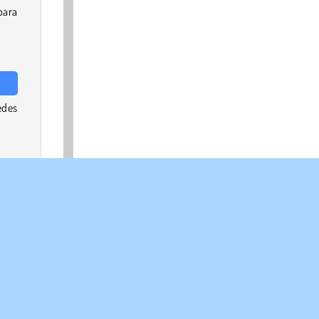
ara
edes