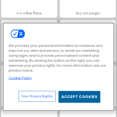
4 in a Row Mania
Uno con amigos
We process your personal information to measure and
improve our sites and service, to assist our marketing
campaigns and to provide personalised content and
gatitos-de-la-suerte
Penalty Shooter 3
advertising. By clicking the button on the right, you can
exercise your privacy rights. For more information see our
privacy notice
Cookie Policy
Your Privacy Rights
ACCEPT COOKIES
Solitaire Social
Scala 40