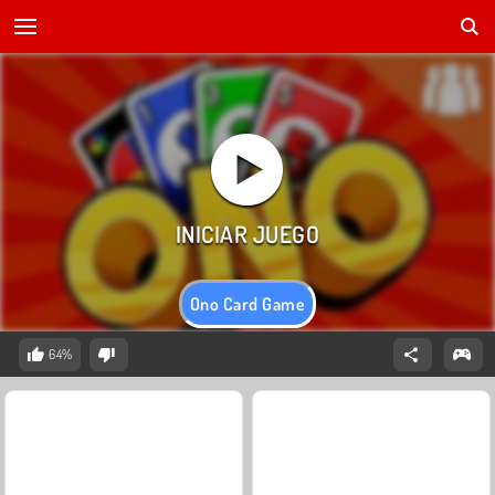
Ono Card Game
64%