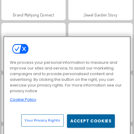
Grand Mahjong Connect
Jewel Garden Story
We process your personal information to measure and
Juice Merge
Trollface Quest: USA 2
improve our sites and service, to assist our marketing
campaigns and to provide personalised content and
advertising. By clicking the button on the right, you can
exercise your privacy rights. For more information see our
privacy notice
Cookie Policy
Masha and the Bear: Meadows
Scala 40
Your Privacy Rights
ACCEPT COOKIES