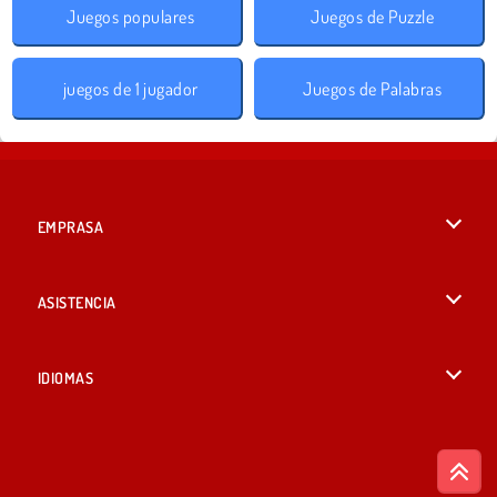
Juegos populares
Juegos de Puzzle
juegos de 1 jugador
Juegos de Palabras
EMPRASA
Condiciones de uso
ASISTENCIA
Política de Privacidad
Ayuda
IDIOMAS
Cookies
English
Consentimiento de cookies