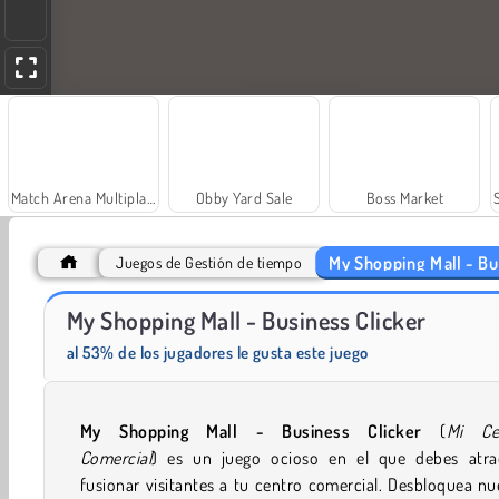
Match Arena Multiplayer
Obby Yard Sale
Boss Market
My Shopping Mall - Bu
Juegos de Gestión de tiempo
My Shopping Mall - Business Clicker
Gas Station Arcade
Idle Fashion Shop
al 53% de los jugadores le gusta este juego
My Shopping Mall - Business Clicker
(
Mi Ce
Comercial
)
es un juego ocioso en el que debes atra
fusionar visitantes a tu centro comercial. Desbloquea n