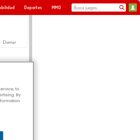
abilidad
Deportes
MMO
Para ti
Elvenar
ervice, to
tising. By
Hospital Surgeon Doctor Game
information