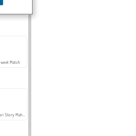
Offroad Crash Climber 4X4
Sweet Match
Safari Story Mahjong