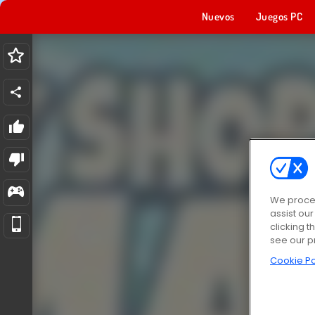
Nuevos
Juegos PC
We proces
assist ou
clicking t
see our p
Cookie Po