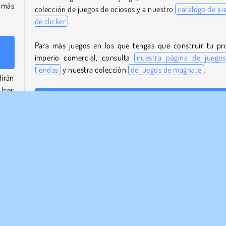
 más
colección de juegos de ociosos y a nuestro
catálogo de ju
de clicker
.
Para más juegos en los que tengas que construir tu pr
imperio comercial, consulta
nuestra página de juego
tiendas
y nuestra colección
de juegos de magnate
.
irán
 tres
¿Quién creó My Shopping Mall - Business Clicker?
ar un
My Shopping Mall - Business
Clicker
fue creado 
Eccentric Games Studio.
tarán
bles.
¿Cuándo se lanzó por primera vez My Shopping Mall -
Business Clicker?
 más
Este juego se lanzó por primera vez el 21 de diciembr
2023.
igue
 más