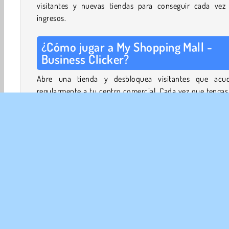
visitantes y nuevas tiendas para conseguir cada vez
ingresos.
¿Cómo jugar a My Shopping Mall -
Business Clicker?
Abre una tienda y desbloquea visitantes que acud
regularmente a tu centro comercial. Cada vez que tengas
visitantes del mismo tipo, puedes fusionarlos para cre
cliente más rico que gastará más dinero en tus tiendas.
Cuando abras tiendas adicionales, tus clientes las visi
todas y harán compras en cada una de las tiendas disponi
Haciendo clic, puedes hacer que tus clientes se muevan
rápido.
¡Desbloquea plantas completamente nuevas y s
añadiendo tiendas para crear el centro comercial
escandalosamente grande y concurrido de la historia!