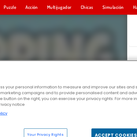
Puzzle
Acción
Multijugador
Chicas
Simulación
H
s your personal information to measure and improve our sites and s
r marketing campaigns and to provide personalised content and adver
he button on the right, you can exercise your privacy rights. For more 
rivacy notice
licy
Your Privacy Rights
ACCEPT COOKIES