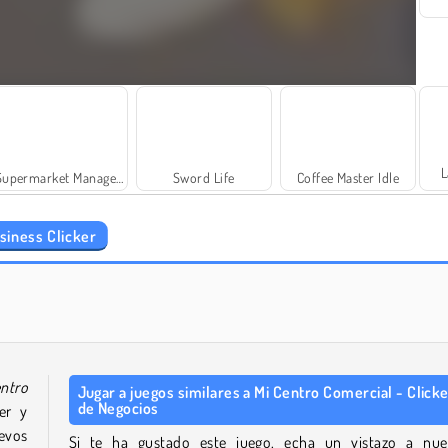
L
Supermarket Manager Simulator
Sword Life
Coffee Master Idle
siness Clicker
Sweet Shop 3D
Butcher Warehouse
ntro
Jugar a juegos similares a Mi Centro Comercial - Click
de Negocios
er y
uevos
Si te ha gustado este juego, echa un vistazo a nue