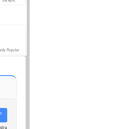
ady Popular
er
stra