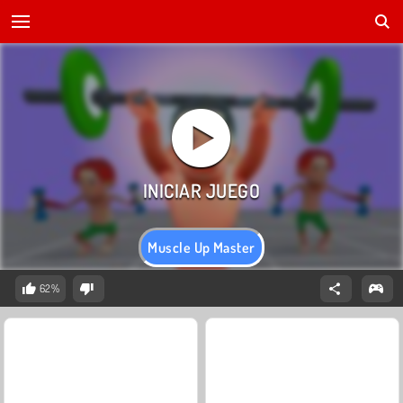
Muscle Up Master
62%