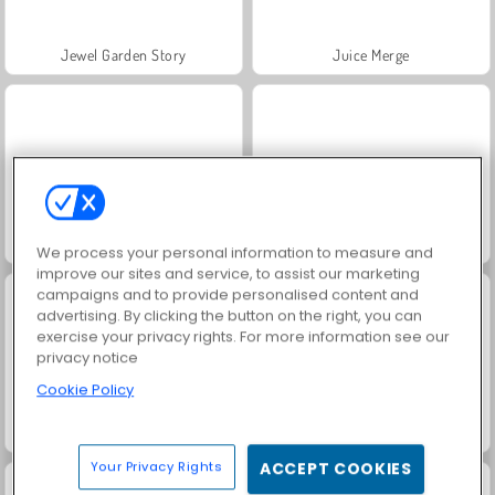
Jewel Garden Story
Juice Merge
Grand Mahjong Connect
Fashion Princess - Dress Up for Girls
We process your personal information to measure and
improve our sites and service, to assist our marketing
campaigns and to provide personalised content and
advertising. By clicking the button on the right, you can
exercise your privacy rights. For more information see our
privacy notice
Cookie Policy
Farm Merge Valley
Trollface Quest: USA 2
Your Privacy Rights
ACCEPT COOKIES