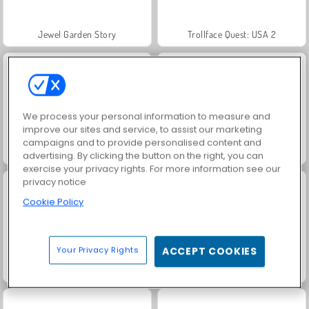
Jewel Garden Story
Trollface Quest: USA 2
We process your personal information to measure and
improve our sites and service, to assist our marketing
campaigns and to provide personalised content and
Masha and the Bear: Meadows
Juice Merge
advertising. By clicking the button on the right, you can
exercise your privacy rights. For more information see our
privacy notice
Cookie Policy
Your Privacy Rights
ACCEPT COOKIES
Grand Mahjong Connect
Farm Merge Valley