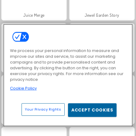
Juice Merge
Jewel Garden Story
We process your personal information to measure and
improve our sites and service, to assist our marketing
campaigns and to provide personalised content and
Grand Mahjong Connect
Trollface Quest: USA 2
advertising. By clicking the button on the right, you can
exercise your privacy rights. For more information see our
privacy notice
Cookie Policy
Your Privacy Rights
ACCEPT COOKIES
Fashion Princess - Dress Up for Girls
Masha and the Bear: Meadows