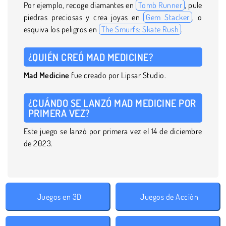
Por ejemplo, recoge diamantes en
Tomb Runner
, pule
piedras preciosas y crea joyas en
Gem Stacker
, o
esquiva los peligros en
The Smurfs: Skate Rush
.
¿QUIÉN CREÓ MAD MEDICINE?
Mad Medicine
fue creado por Lipsar Studio.
¿CUÁNDO SE LANZÓ MAD MEDICINE POR
PRIMERA VEZ?
Este juego se lanzó por primera vez el 14 de diciembre
de 2023.
Juegos en 3D
Juegos de Acción