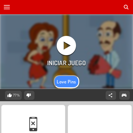
Love Pins
77%