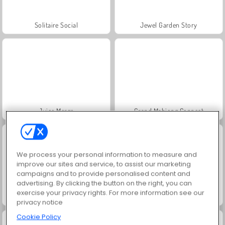
Solitaire Social
Jewel Garden Story
Juice Merge
Grand Mahjong Connect
We process your personal information to measure and
improve our sites and service, to assist our marketing
campaigns and to provide personalised content and
advertising. By clicking the button on the right, you can
exercise your privacy rights. For more information see our
Trollface Quest: USA 2
Scala 40
privacy notice
Cookie Policy