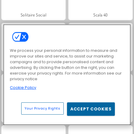
Solitaire Social
Scala 40
We process your personal information to measure and
improve our sites and service, to assist our marketing
campaigns and to provide personalised content and
Juice Merge
Grand Mahjong Connect
advertising. By clicking the button on the right, you can
exercise your privacy rights. For more information see our
privacy notice
Cookie Policy
Your Privacy Rights
ACCEPT COOKIES
Jewel Garden Story
Trollface Quest: USA 2