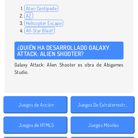
Atari Centipede
AZ
Helicopter Escape
All-Star Blast!
¿QUIÉN HA DESARROLLADO GALAXY
ATTACK: ALIEN SHOOTER?
Galaxy Attack: Alien Shooter es obra de Abigames
Studio.
Juegos de Acción
Juegos De Extraterrestres
Juegos de HTML5
Juegos Móviles