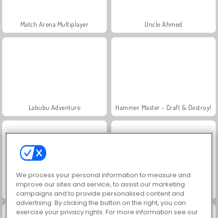
Match Arena Multiplayer
Uncle Ahmed
Labubu Adventure
Hammer Master - Craft & Destroy!
We process your personal information to measure and
improve our sites and service, to assist our marketing
Frizzle Fraz 6
Vega Mix 2: Mystery of Island
campaigns and to provide personalised content and
advertising. By clicking the button on the right, you can
exercise your privacy rights. For more information see our