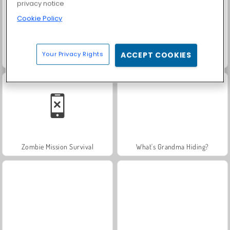
privacy notice
Cookie Policy
Your Privacy Rights
ACCEPT COOKIES
Troll Face Quest: Horror
Dogs vs Aliens
Zombie Mission Survival
What's Grandma Hiding?