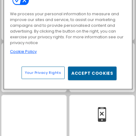
We process your personal information to measure and
improve our sites and service, to assist our marketing
campaigns and to provide personalised content and
advertising. By clicking the button on the right, you can
Scala 40
Family Relics
exercise your privacy rights. For more information see our
privacy notice
Cookie Policy
Your Privacy Rights
ACCEPT COOKIES
Masha and the Bear: Meadows
Royal Story