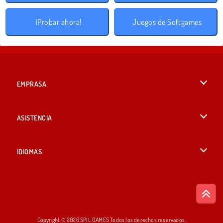
¡Probar ahora!
Juegos de Softgames
EMPRASA
Condiciones de uso
ASISTENCIA
Política de Privacidad
Ayuda
IDIOMAS
Cookies
English
Consentimiento de cookies
British English
Copyright © 2026 SPIL GAMES Todos los derechos reservados.