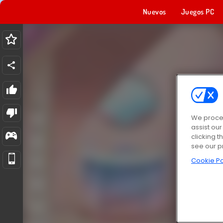
Nuevos
Juegos PC
We proces
assist ou
clicking t
see our p
Cookie Po