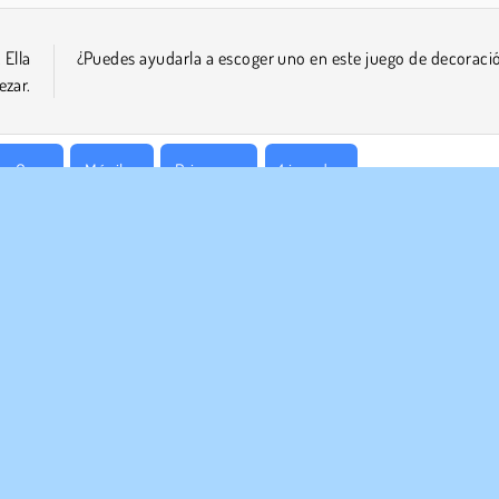
 Ella
¿Puedes ayudarla a escoger uno en este juego de decoraci
zar.
os Casa
Móviles
Princesas
1 jugador
RASA
ASISTENCIA
diciones de uso
Cookies
Ayuda
ica de Privacidad
Consentimiento de cookies