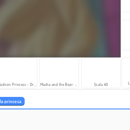
L
Fashion Princess - Dress Up for Girls
Masha and the Bear: Meadows
Scala 40
la princesa
Ellie y Annie: Casa de muñecas
Home Makeover