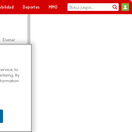
abilidad
Deportes
MMO
Para ti
Elvenar
ervice, to
tising. By
Hospital Surgeon Doctor Game
information
Offroad Crash Climber 4X4