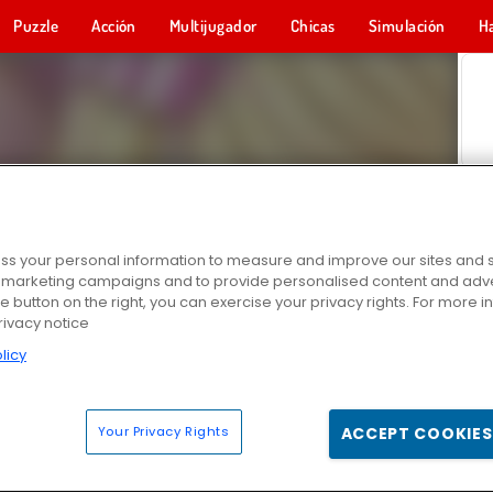
Puzzle
Acción
Multijugador
Chicas
Simulación
H
s your personal information to measure and improve our sites and s
r marketing campaigns and to provide personalised content and adver
he button on the right, you can exercise your privacy rights. For more 
rivacy notice
licy
Your Privacy Rights
ACCEPT COOKIES