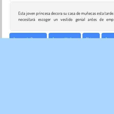
Esta joven princesa decora su casa de muñecas esta tarde.
necesitará escoger un vestido genial antes de empe
Juegos de Decorar
Juegos Muñeca
Chicas
Jueg
EMP
Con
Polít