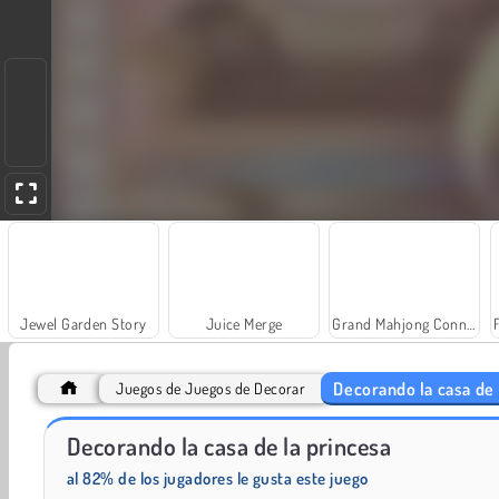
Jewel Garden Story
Juice Merge
Grand Mahjong Connect
Decorando la casa de 
Juegos de Juegos de Decorar
Decorando la casa de la princesa
Trollface Quest: USA 2
Farm Merge Valley
al 82% de los jugadores le gusta este juego