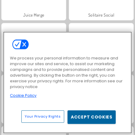
Juice Merge
Solitaire Social
We process your personal information to measure and
improve our sites and service, to assist our marketing
Fashion Princess - Dress Up for Girls
Baby Hazel: veterinaria
campaigns and to provide personalised content and
advertising. By clicking the button on the right, you can
exercise your privacy rights. For more information see our
privacy notice
Cookie Policy
Your Privacy Rights
ACCEPT COOKIES
La bebé Hazel en la cocina
Bebé Avellana: higiene en el baño