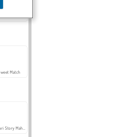
Offroad Crash Climber 4X4
Sweet Match
Safari Story Mahjong