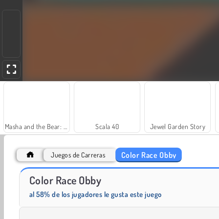
Masha and the Bear: Meadows
Scala 40
Jewel Garden Story
Color Race Obby
Juegos de Carreras
Color Race Obby
Solitaire Social
Royal Story
al 58% de los jugadores le gusta este juego