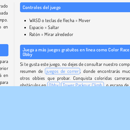
irado
Controles del juego
cuada
mpo.
WASD o teclas de flecha = Mover
o en
Espacio = Saltar
Ratón = Mirar alrededor
Juega a más juegos gratuitos en línea como Color Race
Obby
 para
Si te gusta este juego, no dejes de consultar nuestro comp
erior
resumen de
juegos de correr
, donde encontrarás mu
á en
otros obbies que probar. Conquista coloridas carrera
para
obstáculos en
Obby
Tower Parkour Climb
, o escapa de
gen.
prisión llena de zombis en
Obby Prison: Escape Artesanal
.
rán.
ás la
Busca en nuestro
catálogo de juegos de habilidad
más ju
divertidos para poner a prueba tus reflejos y tu rap
mental.
a la