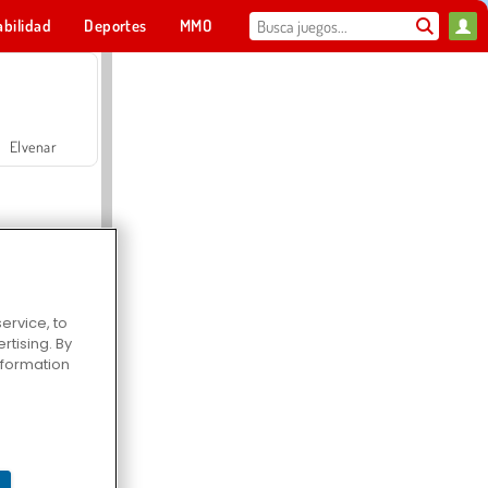
abilidad
Deportes
MMO
Para ti
Elvenar
ervice, to
tising. By
Hospital Surgeon Doctor Game
information