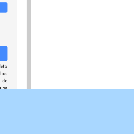
leto
chos
s de
 una
egos
idez