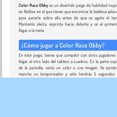
Color Race Obby
es un divertido juego de habilidad insp
en Roblox en el que tienes que encontrar la baldosa ade
para pararte sobre ella antes de que se agote el tie
Mantente alerta, esprinta hacia delante y sé el primer
llegar a la meta.
¿Cómo jugar a Color Race Obby?
En este juego, tienes que competir con otros jugadores
llegar al otro lado del tablero a cuadros. En la parte sup
de la pantalla, verás un color o una imagen. Se pondr
marcha un temporizador y sólo tendrás 5 segundos 
encontrar una ficha que coincida con ese color o ima
Cuando se agote el tiempo, todas las demás fichas cae
Alcanza la baldosa correcta a tiempo, o te caerás y perder
partida.
Serás recompensado con monedas cada vez que llegues 