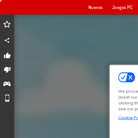
Nuevos
Juegos PC
We proces
assist ou
clicking t
see our p
Cookie Po