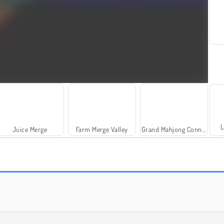
L
Juice Merge
Farm Merge Valley
Grand Mahjong Connect
¡Vamos a pescar!
Knife Master: Ball Racing