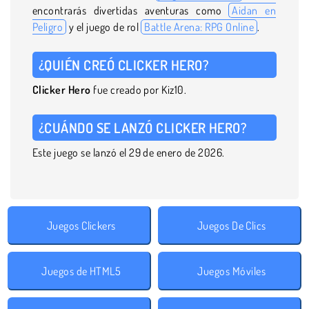
encontrarás divertidas aventuras como
Aidan en
Peligro
y el juego de rol
Battle Arena: RPG Online
.
¿QUIÉN CREÓ CLICKER HERO?
Clicker
Hero
fue creado por Kiz10.
¿CUÁNDO SE LANZÓ CLICKER HERO?
Este juego se lanzó el 29 de enero de 2026.
Juegos Clickers
Juegos De Clics
Juegos de HTML5
Juegos Móviles