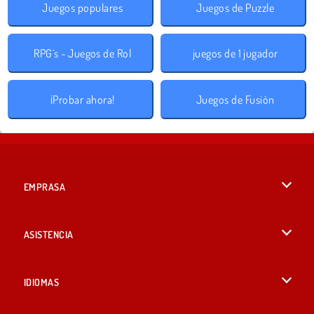
Juegos populares
Juegos de Puzzle
RPG´s - Juegos de Rol
juegos de 1 jugador
¡Probar ahora!
Juegos de Fusión
EMPRASA
Condiciones de uso
ASISTENCIA
Política de Privacidad
Ayuda
IDIOMAS
Cookies