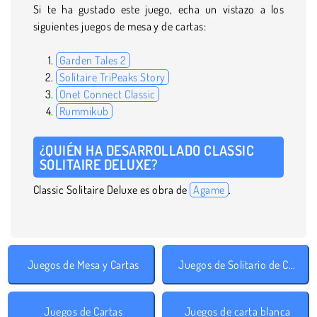
Si te ha gustado este juego, echa un vistazo a los
siguientes juegos de mesa y de cartas:
Garden Tales 2
Solitaire TriPeaks Story
Onet Connect Classic
Rummikub
¿QUIÉN HA DESARROLLADO CLASSIC
SOLITAIRE DELUXE?
Classic Solitaire Deluxe es obra de
Agame
.
Juegos de Mesa y Cartas
Juegos de Solitario de Cartas
Juegos de Cartas
Juegos de carta blanca