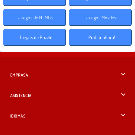
Juegos de HTML5
Juegos Móviles
Juegos de Puzzle
¡Probar ahora!
EMPRASA
Condiciones de uso
ASISTENCIA
Política de Privacidad
Ayuda
IDIOMAS
Cookies
English