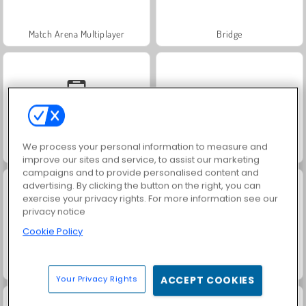
Match Arena Multiplayer
Bridge
We process your personal information to measure and
Solitario spider clásico
Solitario TriPeaks Story
improve our sites and service, to assist our marketing
campaigns and to provide personalised content and
advertising. By clicking the button on the right, you can
exercise your privacy rights. For more information see our
privacy notice
Cookie Policy
Juego de cartas solitario Klondike
Hearts: Classic
Your Privacy Rights
ACCEPT COOKIES