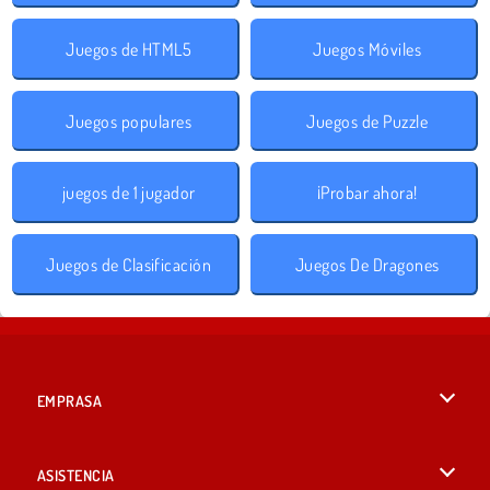
Juegos de HTML5
Juegos Móviles
Juegos populares
Juegos de Puzzle
juegos de 1 jugador
¡Probar ahora!
Juegos de Clasificación
Juegos De Dragones
EMPRASA
Condiciones de uso
ASISTENCIA