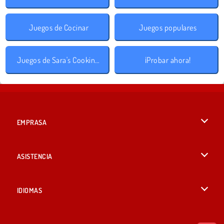
Juegos de Cocinar
Juegos populares
Juegos de Sara's Cooking Class
¡Probar ahora!
EMPRASA
Condiciones de uso
ASISTENCIA
Política de Privacidad
Ayuda
IDIOMAS
Cookies
English