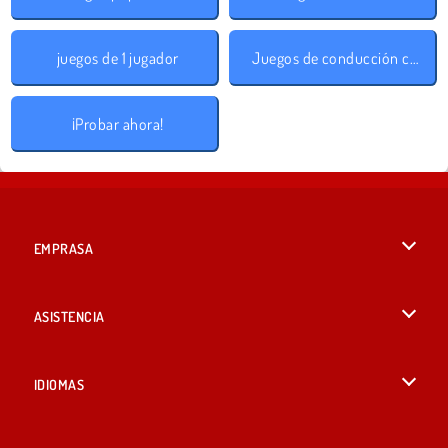
juegos de 1 jugador
Juegos de conducción con obstáculos
¡Probar ahora!
EMPRASA
Condiciones de uso
ASISTENCIA
Política de Privacidad
Ayuda
IDIOMAS
Cookies
English