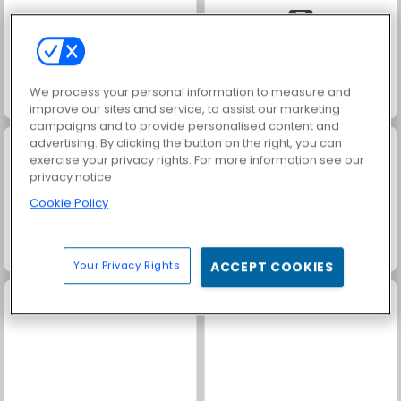
We process your personal information to measure and
Farm Merge Valley
Solitaire Social
improve our sites and service, to assist our marketing
campaigns and to provide personalised content and
advertising. By clicking the button on the right, you can
exercise your privacy rights. For more information see our
privacy notice
Cookie Policy
Trollface Quest: USA 2
Royal Story
Your Privacy Rights
ACCEPT COOKIES