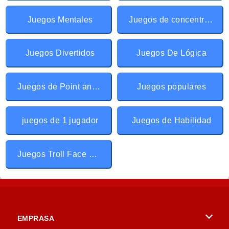
Juegos Mentales
Juegos de concentración
Juegos Divertidos
Juegos De Lógica
Juegos de Point and Click
Juegos populares
juegos de 1 jugador
Juegos de Habilidad
Juegos Troll Face Quest
EMPRASA