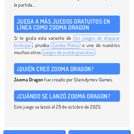
la partida...
JUEGA A MÁS JUEGOS GRATUITOS EN
LÍNEA COMO ZOOMA DRAGON
Si te gusta esta variante de
los juegos de disparar
burbujas
, prueba
Zumba Mania
o uno de nuestros
muchos otros
juegos de puzzle gratuitos
.
¿QUIÉN CREÓ ZOOMA DRAGON?
Zooma Dragon
fue creado por Starodymov Games.
¿CUÁNDO SE LANZÓ ZOOMA DRAGON?
Este juego se lanzó el 29 de octubre de 2025.