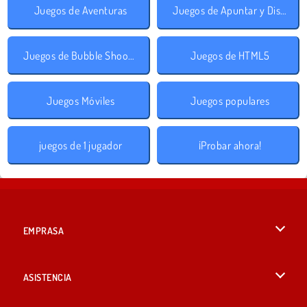
Juegos de Aventuras
Juegos de Apuntar y Disparar
Juegos de Bubble Shooter
Juegos de HTML5
Juegos Móviles
Juegos populares
juegos de 1 jugador
¡Probar ahora!
EMPRASA
Condiciones de uso
ASISTENCIA