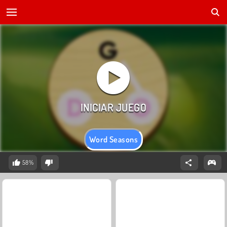
Word Seasons
58%