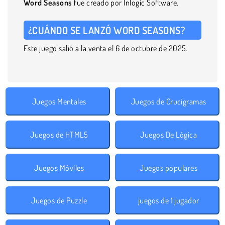
Word
Seasons
fue creado por Inlogic Software.
¿CUÁNDO SE LANZÓ WORD SEASONS?
Este juego salió a la venta el 6 de octubre de 2025.
Juegos Mentales
Juegos de Crucigramas
Juegos de HTML5
Juegos De Lógica
Juegos Móviles
Juegos populares
Juegos de Puzzle
juegos de 1 jugador