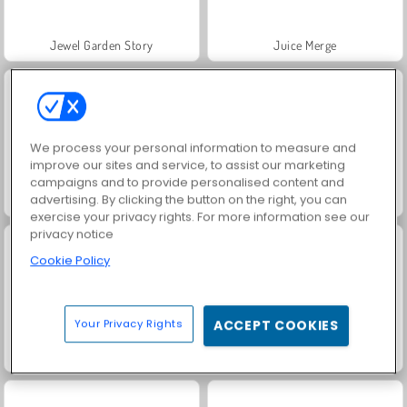
Jewel Garden Story
Juice Merge
We process your personal information to measure and
improve our sites and service, to assist our marketing
campaigns and to provide personalised content and
advertising. By clicking the button on the right, you can
Grand Mahjong Connect
Trollface Quest: USA 2
exercise your privacy rights. For more information see our
privacy notice
Cookie Policy
Your Privacy Rights
ACCEPT COOKIES
Masha and the Bear: Meadows
Solitaire Social