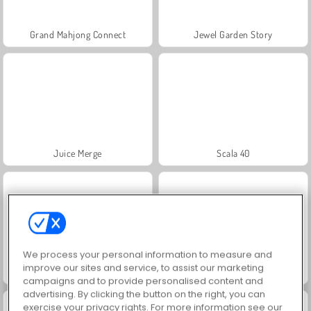
Grand Mahjong Connect
Jewel Garden Story
Juice Merge
Scala 40
We process your personal information to measure and
improve our sites and service, to assist our marketing
Solitario FRVR
Solitaire Social
campaigns and to provide personalised content and
advertising. By clicking the button on the right, you can
exercise your privacy rights. For more information see our