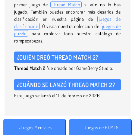
primer juego de
Thread Match
si aún no lo has
jugado. También puedes encontrar más desafíos de
clasificación en nuestra página de
juegos de
clasificación
. O visita nuestra colección de
juegos de
puzzle
para explorar todo nuestro catálogo de
rompecabezas.
¿QUIÉN CREÓ THREAD MATCH 2?
Thread Match 2
fue creado por GameBerry Studio.
¿CUÁNDO SE LANZÓ THREAD MATCH 2?
Este juego se lanzó el 10 de febrero de 2026.
Juegos Mentales
Juegos de HTML5