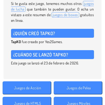
Si te gusta este juego, tenemos muchos otros
juegos
de lucha
que también te pueden gustar. O echa un
vistazo a este resumen de
juegos de boxeo
gratuitos
en línea.
¿QUIÉN CREÓ TAPKO?
TapKO
fue creado por Yes2Games.
¿CUÁNDO SE LANZÓ TAPKO?
Este juego se lanzó el 23 de febrero de 2026.
Juegos de Acción
Juegos de Pelea
Juegos de HTML5
Juegos Móviles