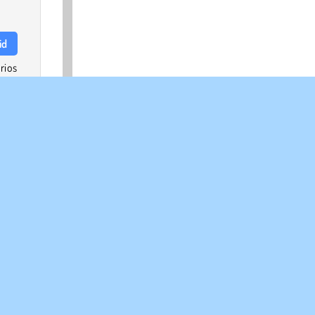
id
rios
gica
Cada