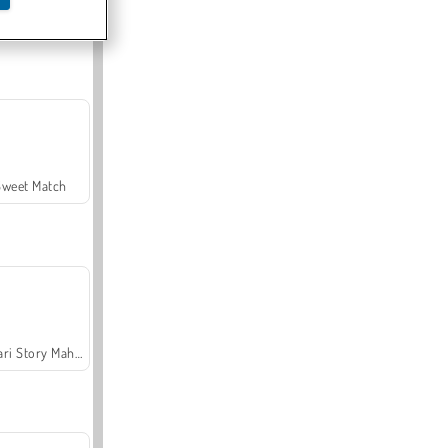
Offroad Crash Climber 4X4
Sweet Match
Safari Story Mahjong