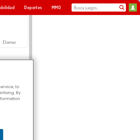
abilidad
Deportes
MMO
Para ti
Elvenar
ervice, to
tising. By
Hospital Surgeon Doctor Game
information