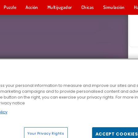
Puzzle
Acción
Multijugador
Chicas
Simulación
H
s your personal information to measure and improve our sites and s
r marketing campaigns and to provide personalised content and adver
he button on the right, you can exercise your privacy rights. For more 
rivacy notice
licy
Your Privacy Rights
ACCEPT COOKIES