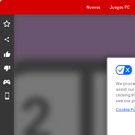
Nuevos
Juegos PC
We proces
assist ou
clicking t
see our p
Cookie Po