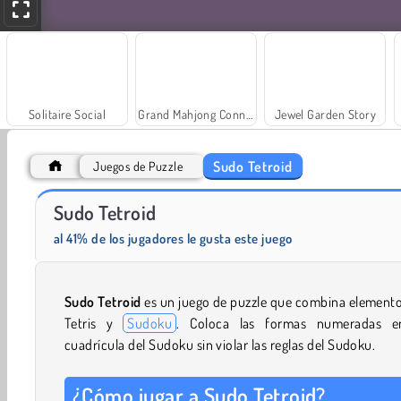
Solitaire Social
Grand Mahjong Connect
Jewel Garden Story
Sudo Tetroid
Juegos de Puzzle
Sudo Tetroid
Fashion Princess - Dress Up for Girls
Masha and the Bear: Meadows
al 41% de los jugadores le gusta este juego
Sudo Tetroid
es un juego de puzzle que combina element
Tetris y
Sudoku
. Coloca las formas numeradas e
cuadrícula del Sudoku sin violar las reglas del Sudoku.
¿Cómo jugar a Sudo Tetroid?