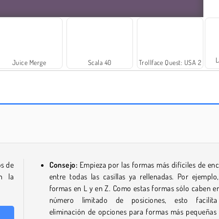
L
Juice Merge
Scala 40
Trollface Quest: USA 2
Rummy World
Farm Merge Valley
os de
Consejo:
Empieza por las formas más difíciles de enc
n la
entre todas las casillas ya rellenadas. Por ejemplo,
formas en L y en Z. Como estas formas sólo caben e
número limitado de posiciones, esto facilit
eliminación de opciones para formas más pequeñas