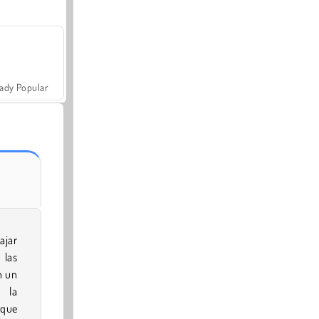
ady Popular
ajar
 las
n un
a la
 que