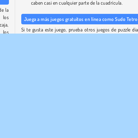
caben casi en cualquier parte de la cuadrícula.
de la
 los
Juega a más juegos gratuitos en línea como Sudo Tetro
aja,
Si te gusta este juego, prueba otros juegos de puzzle dia
 los
del mismo estudio, como
Sudoku Diario
, el puzzle de ló
umna
Combinaciones
y el puzzle Buscaminas
Mine Quest
. ¡
juego incluye un puzzle nuevo cada día!
cajar
¿Quién creó Sudo Tetroid?
ajan,
na en
Sudo
Tetroid
fue creado por Denda.
Popular
Puzzle
1 jugador
¡Probar ahora!
Sudoku