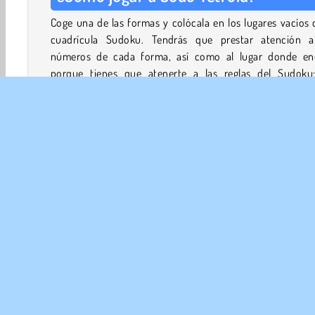
Coge una de las formas y colócala en los lugares vacíos 
cuadrícula Sudoku. Tendrás que prestar atención a
números de cada forma, así como al lugar donde enc
porque tienes que atenerte a las reglas del Sudoku:
números sólo pueden aparecer una vez en cada fila, col
y cuadrado impreso en negrita de 9 casillas.
Todos los bloques se pueden girar, por lo que pueden en
en la cuadrícula de varias formas. Si los números no enc
prueba a darle la vuelta al bloque para ver si eso funcio
su lugar.
Sólo hay una solución correcta. ¿Puedes encontrarla?
Mentales
HTML5
Juegos De Lógica
Móviles