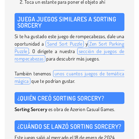
Toca un estante para poner el objeto ahí
JUEGA JUEGOS SIMILARES A SORTING
SORCERY
Si te ha gustado este juego de rompecabezas, dale una
oportunidad a
Sand Sort Puzzle
y
Zen Sort Parking
Puzzle
. O dirígete a nuestra
sección de juegos de
rompecabezas
para descubrir más juegos.
También tenemos
unos cuantos juegos de temática
mágica
que te podrían gustar.
¿QUIÉN CREÓ SORTING SORCERY?
Sorting Sorcery
es obra de Azerion Casual Games.
¿CUÁNDO SE LANZÓ SORTING SORCERY?
Este juego salió al mercado el 18 de enero de 2024.